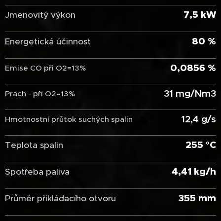
7,5 kW
Jmenovitý výkon
80 %
Energetická účinnost
0,0856 %
Emise CO při O2=13%
31 mg/Nm3
Prach - při O2=13%
12,4 g/s
Hmotnostní průtok suchých spalin
255
°C
Teplota spalin
4,41 kg/h
Spotřeba paliva
355 mm
Průměr přikládacího otvoru