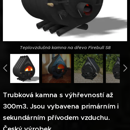
Teplovzdušná kamna na dřevo Firebull S8
Teplovzdušná kamna na dřevo Firebull S8
Teplovzdušná kamna na dřevo Firebull S8
Teplovzdušná kamna na dřevo Firebull S8
Teplovzdušná kamna na dřevo Firebull S8
Teplovzdušná kamna na dřevo Firebull S8
Trubková kamna s výhřevností až
300m3. Jsou vybavena primárním i
Teplovzdušná kamna na dřevo Firebull S8
sekundárním přívodem vzduchu.
Český výrobek.