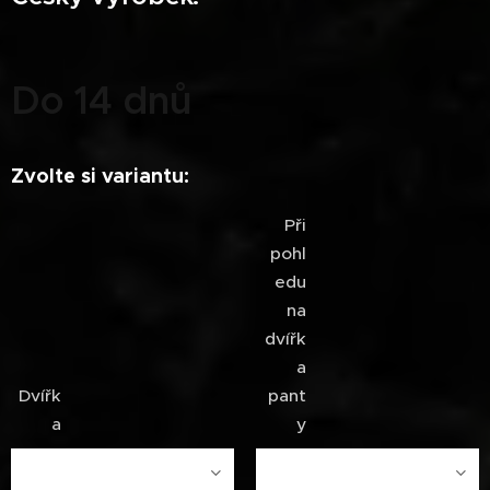
Do 14 dnů
Zvolte si variantu:
Při
pohl
edu
na
dvířk
a
Dvířk
pant
a
y