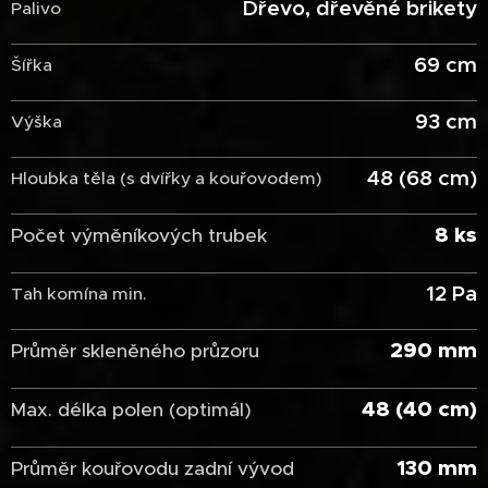
Dřevo, dřevěné brikety
Palivo
69 cm
Šířka
93 cm
Výška
48 (68 cm)
Hloubka těla (s dvířky a kouřovodem)
8 ks
Počet výměníkových trubek
12 Pa
Tah komína min.
290 mm
Průměr skleněného průzoru
48 (40 cm)
Max. délka polen (optimál)
130 mm
Průměr kouřovodu zadní vývod