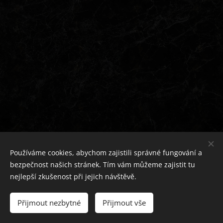
Používáme cookies, abychom zajistili správné fungování a
bezpečnost našich stránek. Tím vám můžeme zajistit tu
Teplovzdušná kamna na dřevo chráněna průmyslovým
nejlepší zkušenost při jejich návštěvě.
vlastnictvím
Povinná publicita projektu - kamna FIREBULL
zde
Přijmout nezbytné
Přijmout vše
Cookies