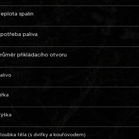
eplota spalin
potřeba paliva
růměr přikládacího otvoru
alivo
ířka
ýška
loubka těla (s dvířky a kouřovodem)