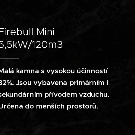
Firebull Mini
6,5kW/120m3
Malá kamna s vysokou účinností
82%. Jsou vybavena primárním i
sekundárním přívodem
vzduchu.
Určena do menších prostorů.
Do 14 dnů