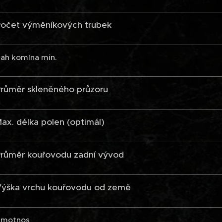
očet výměníkových trubek
ah komína min.
růměr skleněného průzoru
ax. délka polen (optimál)
růměr kouřovodu zadní vývod
ýška vrchu kouřovodu od země
motnos