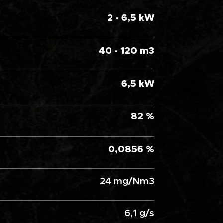
2 - 6,5 kW
40 - 120 m3
6,5 kW
82 %
0,0856 %
24 mg/Nm3
6,1 g/s