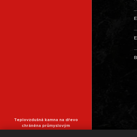
E
E
B
Teplovzdušná kamna na dřevo
chráněna průmyslovým
vlastnictvím