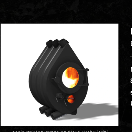
Teplovzdušná kamna na dřevo Firebull Mini