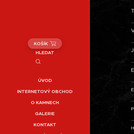
T
V
KOŠÍK
J
HLEDAT
E
ÚVOD
E
INTERNETOVÝ OBCHOD
O KAMNECH
P
GALERIE
KONTAKT
H