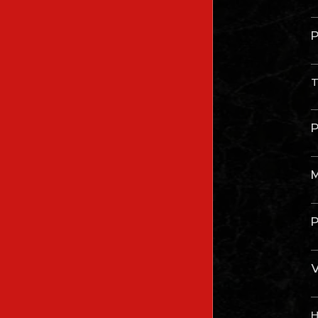
P
T
P
M
P
V
H