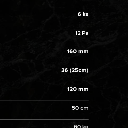
6 ks
12 Pa
160 mm
36 (25cm)
120 mm
50 cm
60 kg