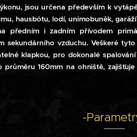
ýkonu, jsou určena především k vytápě
mu, hausbótu, lodí, unimobuněk, garáží 
a předním i zadním přívodem primár
m sekundárního vzduchu. Veškeré tyto 
atelné klapkou, pro dokonalé spalování
o průměru 160mm na ohniště, zajišťuje
-Parametr