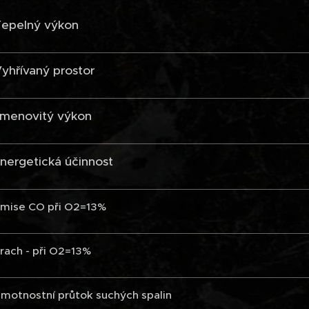
epelný výkon
yhřívaný prostor
menovitý výkon
nergetická účinnost
mise CO při O2=13%
rach - při O2=13%
motnostní průtok suchých spalin