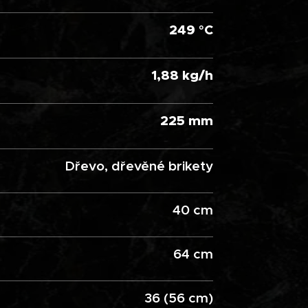
249
°C
1,88 kg/h
225 mm
Dřevo, dřevěné brikety
40 cm
64 cm
36 (56 cm)