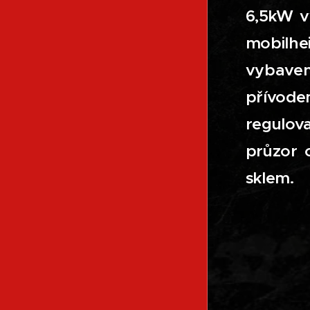
6,5kW v
mobilhei
vybaven
přívode
regulov
průzor 
sklem.