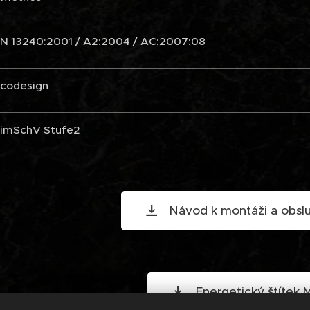
N 13240:2001 / A2:2004 / AC:2007:08
codesign
imSchV Stufe2
Návod k montáži a obslu
Energetický štítek M