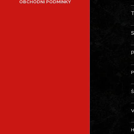
OBCHODNÍ PODMÍNKY
T
S
P
P
Š
V
H